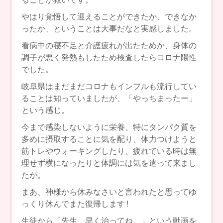
やはり覚悟して迎えることができたか、できなか
ったか、ということは大事だなと実感しました。
看病中の寝不足と介護疲れが出たためか、身体の
調子が悪く発熱もしたため検査したらコロナ陽性
でした。
岐阜県はまだまだコロナもインフルも流行してい
ることは知っていましたが、「やっちまったー」
という感じ。
今まで感染しないように栄養、特にタンパク質を
多めに摂取することに気を配り、体力つけようと
筋トレやウォーキングしたり、疲れている時は無
理せず横になったりと体調には気を遣って来まし
たが。
まあ、神様から休みなさいと言われたと思ってゆ
っくり休んでまた復帰します!
生徒から「先生、早く治ってね。」という動画を