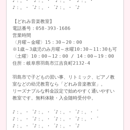
♪：。・゜♪：。・゜♪：。・゜♪：。・゜
♪：。・゜♪：。・゜♪：。・゜♪
【どれみ音楽教室】
電話番号：058-393-1686
営業時間
〈月曜～金曜〉15：30～20：00
※1歳～3歳児のみ月曜～水曜10:30～11:30も可
〈土曜〉10：00～12：00 / 14：00～19：00
住所：岐阜県羽島市江吉良町2132-4
羽島市で子どもの習い事、リトミック、ピアノ教
室などの幼児教育なら「どれみ音楽教室」。
リーズナブルな料金設定で始めやすく通いやすい
教室です。無料体験・入会随時受付中。
♪：。・゜♪：。・゜♪：。・゜♪：。・゜
♪：。・゜♪：。・゜♪：。・゜♪：。・゜
♪：。・゜♪：。・゜♪：。・゜♪