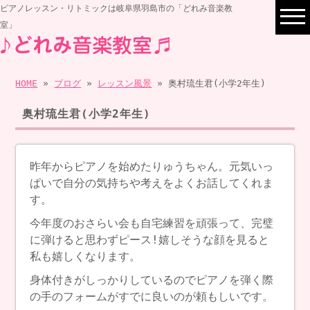
ピアノレッスン・リトミックは岐阜県羽島市の「どれみ音楽教
室」
HOME
»
ブログ
»
レッスン風景
» 奥村琉生君(小学2年生)
奥村琉生君(小学2年生)
昨年からピアノを始めたりゅうちゃん。元気いっ
ぱいで自分の気持ちや考えをよくお話してくれま
す。
今年度のおさらい会も自宅練習を頑張って、完璧
に弾けると思わずピース!嬉しそうな顔を見ると
私も嬉しくなります。
身体付きがしっかりしているのでピアノを弾く際
の手のフォームがすでに良いのが頼もしいです。