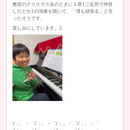
教室のクリスマス会のときにＳ君(ご近所で仲良
しだとか)の演奏を聴いて、「僕も頑張る」と言
ったそうです。
楽しみにしています。♫
♪：。・゜♪：。・゜♪：。・゜♪：。・゜