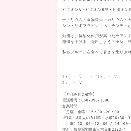
ビタミンA・ビタミンB群・ビタミン
ナトリウム・食物繊維・カリウム・
シン・リボフラビン・ペクチン等々
効能は、抗酸化作用が高いためアン
糖値を下げる、骨粗しょう症予防、
私もプルーンを食べて暑さを乗りき
♪：。・゜♪：。・゜♪：。・゜♪：。・
♪：。・゜♪
【どれみ音楽教室】
電話番号：058-393-1686
営業時間
〈月曜～金曜〉15：30～20：00
※1歳～3歳児のみ月曜～水曜10:30～1
〈土曜〉10：00～12：00 / 14：00～
住所：岐阜県羽島市江吉良町2132-4