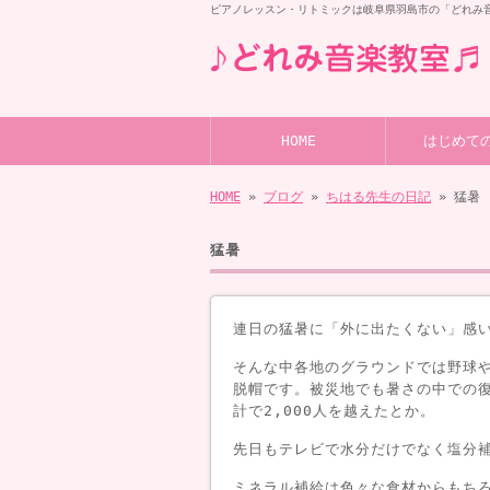
ピアノレッスン・リトミックは岐阜県羽島市の「どれみ
HOME
はじめて
HOME
»
ブログ
»
ちはる先生の日記
» 猛暑
猛暑
連日の猛暑に「外に出たくない」感
そんな中各地のグラウンドでは野球
脱帽です。被災地でも暑さの中での
計で2,000人を越えたとか。
先日もテレビで水分だけでなく塩分
ミネラル補給は色々な食材からもち