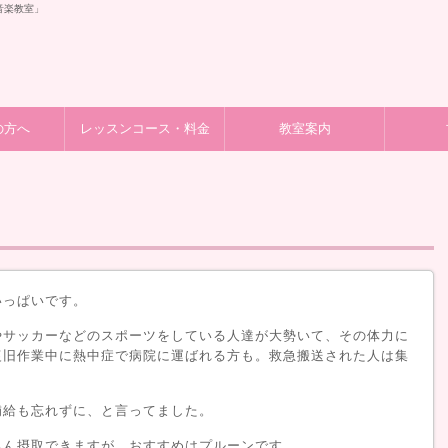
音楽教室」
の方へ
レッスンコース・料金
教室案内
いっぱいです。
やサッカーなどのスポーツをしている人達が大勢いて、その体力に
復旧作業中に熱中症で病院に運ばれる方も。救急搬送された人は集
補給も忘れずに、と言ってました。
ろん摂取できますが、おすすめはプルーンです。