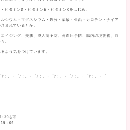
C・ビタミンD・ビタミンE・ビタミンKをはじめ、
カルシウム・マグネシウム・鉄分・葉酸・亜鉛・カロテン・ナイア
が含まれているとか。
チエイジング、美肌、成人病予防、高血圧予防、腸内環境改善、血
等々。
れるよう気をつけています。
゜♪：。・゜♪：。・゜♪：。・゜♪：。・゜♪：。・゜♪：。・゜
1:30も可
19：00