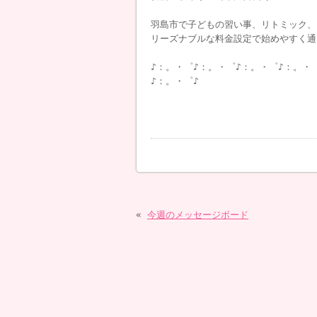
羽島市で子どもの習い事、リトミック、
リーズナブルな料金設定で始めやすく通
♪：。・゜♪：。・゜♪：。・゜♪：。・
♪：。・゜♪
«
今週のメッセージボード