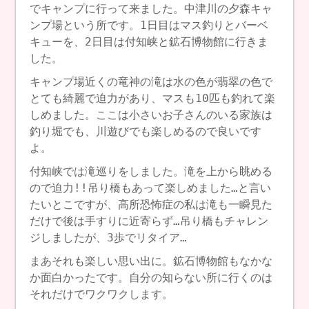
でキャンプに行って来ました。中津川の夕森キャ
ンプ場という所です。1日目はマス釣りとバーベ
キューを、2日目は付知峡と鉱石博物館に行きま
した。
キャンプ場近くの竜神の滝は水の色が翡翠の色で
とても綺麗で迫力があり、マスも10匹も釣れて楽
しめました。ここは小さいお子さんのいる家族は
釣り堀でも、川遊びでも楽しめるので良いです
よ。
付知峡では滝巡りをしました。滝を上から眺める
ので迫力!!吊り橋もあって楽しめました…と言い
たいとこですが、高所恐怖症の私は滝も一瞬見た
だけで後は手すりに近寄らず…吊り橋もチャレン
ジしましたが、3歩でリタイア…
まあそれも楽しい思い出に。鉱石博物館もなかな
か面白かったです。自分の知らない所に行くのは
それだけでワクワクします。