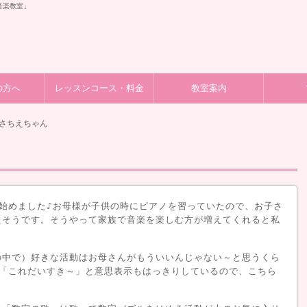
音楽教室」
の方へ
レッスンコース・料金
教室案内
田さちえちゃん
始めました♪お母様が子供の時にピアノを習っていたので、お子さ
たそうです。そうやって家族で音楽を楽しむ方が増えてくれると私
の中で）好きな活動はお母さんがもういいんじゃない～と思うくら
」「これだいすき～」と意思表示もはっきりしているので、こちら