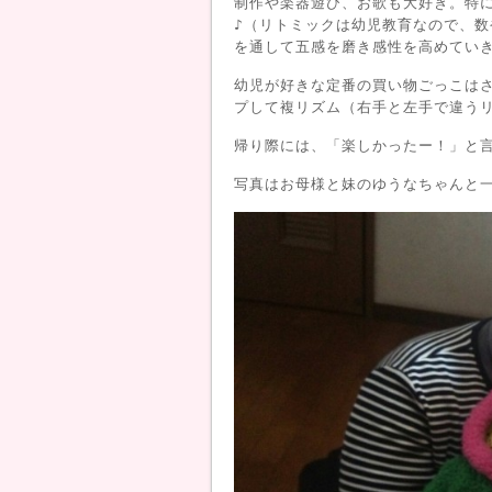
制作や楽器遊び、お歌も大好き。特
♪（リトミックは幼児教育なので、
を通して五感を磨き感性を高めてい
幼児が好きな定番の買い物ごっこは
プして複リズム（右手と左手で違う
帰り際には、「楽しかったー！」と言
写真はお母様と妹のゆうなちゃんと