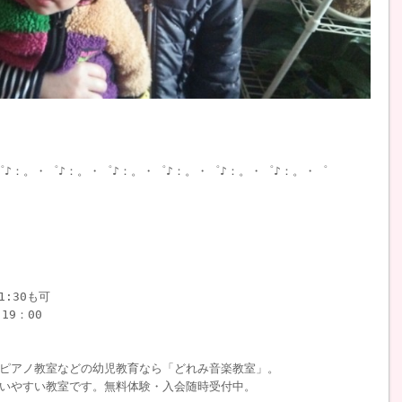
゜♪：。・゜♪：。・゜♪：。・゜♪：。・゜♪：。・゜♪：。・゜
1:30も可
19：00
ピアノ教室などの幼児教育なら「どれみ音楽教室」。
いやすい教室です。無料体験・入会随時受付中。