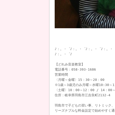
♪：。・゜♪：。・゜♪：。・゜♪：。・
♪：。・゜♪
【どれみ音楽教室】
電話番号：058-393-1686
営業時間
〈月曜～金曜〉15：30～20：00
※1歳～3歳児のみ月曜～水曜10:30～1
〈土曜〉10：00～12：00 / 14：00～
住所：岐阜県羽島市江吉良町2132-4
羽島市で子どもの習い事、リトミック、
リーズナブルな料金設定で始めやすく通