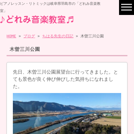
ピアノレッスン・リトミックは岐阜県羽島市の「どれみ音楽教
室」
HOME
»
ブログ
»
ちはる先生の日記
» 木曽三川公園
木曽三川公園
先日、木曽三川公園展望台に行ってきました。と
ても景色が良く伸び伸びした気持ちになれまし
た。