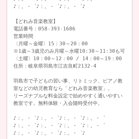
♪：。・゜♪：。・゜♪：。・゜♪
【どれみ音楽教室】
電話番号：058-393-1686
営業時間
〈月曜～金曜〉15：30～20：00
※1歳～3歳児のみ月曜～水曜10:30～11:30も可
〈土曜〉10：00～12：00 / 14：00～19：00
住所：岐阜県羽島市江吉良町2132-4
羽島市で子どもの習い事、リトミック、ピアノ教
室などの幼児教育なら「どれみ音楽教室」。
リーズナブルな料金設定で始めやすく通いやすい
教室です。無料体験・入会随時受付中。
♪：。・゜♪：。・゜♪：。・゜♪：。・゜
♪：。・゜♪：。・゜♪：。・゜♪：。・゜
♪：。・゜♪：。・゜♪：。・゜♪