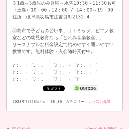
※1歳～3歳児のみ月曜～水曜10:30～11:30も可
〈土曜〉10：00～12：00 / 14：00～19：00
住所：岐阜県羽島市江吉良町2132-4
羽島市で子どもの習い事、リトミック、ピアノ教
室などの幼児教育なら「どれみ音楽教室」。
リーズナブルな料金設定で始めやすく通いやすい
教室です。無料体験・入会随時受付中。
♪：。・゜♪：。・゜♪：。・゜♪：。・゜
♪：。・゜♪：。・゜♪：。・゜♪：。・゜
♪：。・゜♪：。・゜♪：。・゜♪
2023年7月23日(日) 08:30｜カテゴリー：
レッスン風景
«
鴨の親子
バーベナと朝顔
»