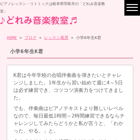
ピアノレッスン・リトミックは岐阜県羽島市の「どれみ音楽教
室」
HOME
»
ブログ
»
レッスン風景
» 小学6年生K君
小学6年生K君
K君は今年学校の合唱伴奏曲を弾きたいとチャレ
ンジしました。1年生から習い始めて週に4～5日
は必ず練習でき、コツコツ演奏力をつけてきまし
た。
でも、伴奏曲はピアノテキストより難しいレベル
なので、毎日最低1時間～2時間練習できるならチ
ャレンジしてみたらどうかと私が言うと、「わか
った。やる。」と。