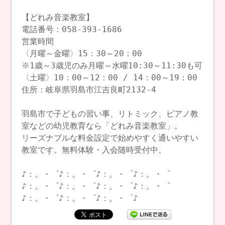
【どれみ音楽教室】
電話番号：058-393-1686
営業時間
〈月曜～金曜〉15：30～20：00
※1歳～3歳児のみ月曜～水曜10:30～11:30も可
〈土曜〉10：00～12：00 / 14：00～19：00
住所：岐阜県羽島市江吉良町2132-4
羽島市で子どもの習い事、リトミック、ピアノ教
室などの幼児教育なら「どれみ音楽教室」。
リーズナブルな料金設定で始めやすく通いやすい
教室です。無料体験・入会随時受付中。
♪：。・゜♪：。・゜♪：。・゜♪：。・゜
♪：。・゜♪：。・゜♪：。・゜♪：。・゜
♪：。・゜♪：。・゜♪：。・゜♪