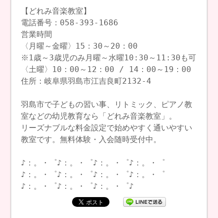
【どれみ音楽教室】
電話番号：058-393-1686
営業時間
〈月曜～金曜〉15：30～20：00
※1歳～3歳児のみ月曜～水曜10:30～11:30も可
〈土曜〉10：00～12：00 / 14：00～19：00
住所：岐阜県羽島市江吉良町2132-4
羽島市で子どもの習い事、リトミック、ピアノ教
室などの幼児教育なら「どれみ音楽教室」。
リーズナブルな料金設定で始めやすく通いやすい
教室です。無料体験・入会随時受付中。
♪：。・゜♪：。・゜♪：。・゜♪：。・゜
♪：。・゜♪：。・゜♪：。・゜♪：。・゜
♪：。・゜♪：。・゜♪：。・゜♪