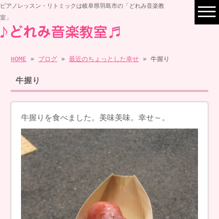
ピアノレッスン・リトミックは岐阜県羽島市の「どれみ音楽教
室」
HOME
»
ブログ
»
最近のちょっとした幸せ
» 牛握り
牛握り
牛握りを食べました。美味美味。幸せ～。