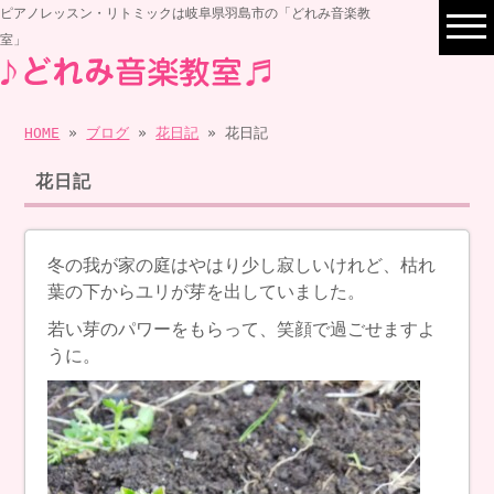
ピアノレッスン・リトミックは岐阜県羽島市の「どれみ音楽教
室」
HOME
»
ブログ
»
花日記
» 花日記
花日記
冬の我が家の庭はやはり少し寂しいけれど、枯れ
葉の下からユリが芽を出していました。
若い芽のパワーをもらって、笑顔で過ごせますよ
うに。