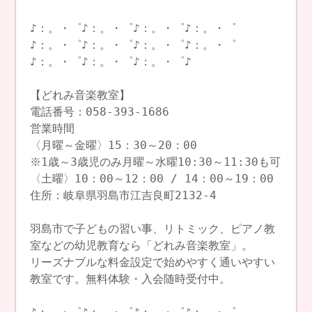
♪：。・゜♪：。・゜♪：。・゜♪：。・゜
♪：。・゜♪：。・゜♪：。・゜♪：。・゜
♪：。・゜♪：。・゜♪：。・゜♪
【どれみ音楽教室】
電話番号：058-393-1686
営業時間
〈月曜～金曜〉15：30～20：00
※1歳～3歳児のみ月曜～水曜10:30～11:30も可
〈土曜〉10：00～12：00 / 14：00～19：00
住所：岐阜県羽島市江吉良町2132-4
羽島市で子どもの習い事、リトミック、ピアノ教
室などの幼児教育なら「どれみ音楽教室」。
リーズナブルな料金設定で始めやすく通いやすい
教室です。無料体験・入会随時受付中。