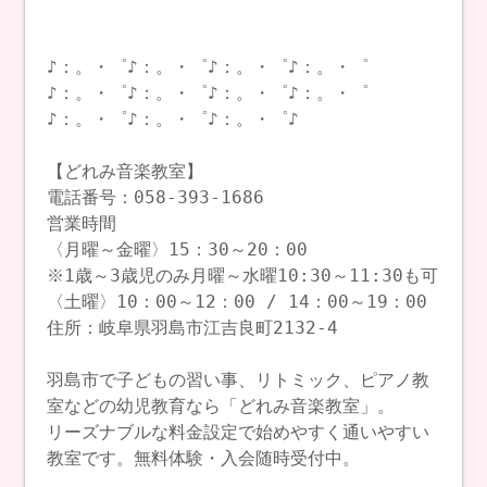
♪：。・゜♪：。・゜♪：。・゜♪：。・゜
♪：。・゜♪：。・゜♪：。・゜♪：。・゜
♪：。・゜♪：。・゜♪：。・゜♪
【どれみ音楽教室】
電話番号：058-393-1686
営業時間
〈月曜～金曜〉15：30～20：00
※1歳～3歳児のみ月曜～水曜10:30～11:30も可
〈土曜〉10：00～12：00 / 14：00～19：00
住所：岐阜県羽島市江吉良町2132-4
羽島市で子どもの習い事、リトミック、ピアノ教
室などの幼児教育なら「どれみ音楽教室」。
リーズナブルな料金設定で始めやすく通いやすい
教室です。無料体験・入会随時受付中。