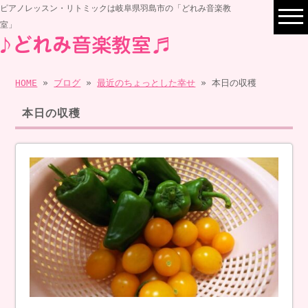
ピアノレッスン・リトミックは岐阜県羽島市の「どれみ音楽教
室」
HOME
»
ブログ
»
最近のちょっとした幸せ
» 本日の収穫
本日の収穫