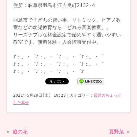
住所：岐阜県羽島市江吉良町2132-4
羽島市で子どもの習い事、リトミック、ピアノ教
室などの幼児教育なら「どれみ音楽教室」。
リーズナブルな料金設定で始めやすく通いやすい
教室です。無料体験・入会随時受付中。
♪：。・゜♪：。・゜♪：。・゜♪：。・゜
♪：。・゜♪：。・゜♪：。・゜♪：。・゜
♪：。・゜♪：。・゜♪：。・゜♪
2021年5月29日(土) 19:23｜カテゴリー：
最近のちょっと
した幸せ
«
庭の花
夏野菜
»