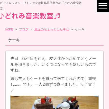
ピアノレッスン・リトミックは岐阜県羽島市の「どれみ音楽教
室」
HOME
»
ブログ
»
最近のちょっとした幸せ
» ケーキ
ケーキ
先日、誕生日を迎え、友人達からおめでとうメー
ルを頂きました。いくつになっても嬉しいもので
すね。
娘も主人もケーキを買って来てくれたので、重複
し……。でも、一人2個ずつ食べました。＼(^o^)
／