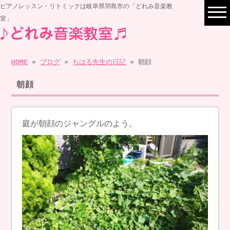
ピアノレッスン・リトミックは岐阜県羽島市の「どれみ音楽教
室」
HOME
»
ブログ
»
ちはる先生の日記
» 朝顔
朝顔
庭が朝顔のジャングルのよう。