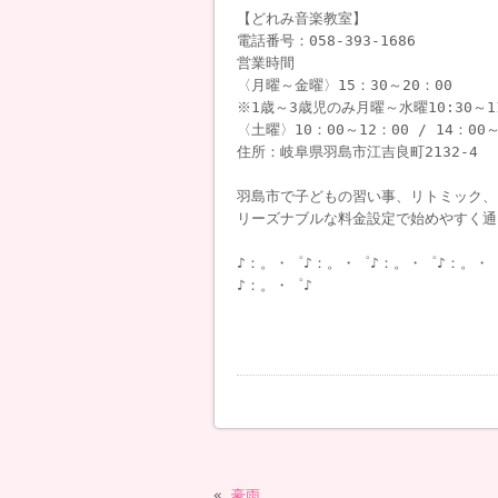
【どれみ音楽教室】
電話番号：058-393-1686
営業時間
〈月曜～金曜〉15：30～20：00
※1歳～3歳児のみ月曜～水曜10:30～1
〈土曜〉10：00～12：00 / 14：00～
住所：岐阜県羽島市江吉良町2132-4
羽島市で子どもの習い事、リトミック、
リーズナブルな料金設定で始めやすく通
♪：。・゜♪：。・゜♪：。・゜♪：。・
♪：。・゜♪
«
豪雨