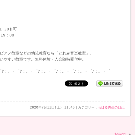
1:30も可
19：00
ピアノ教室などの幼児教育なら「どれみ音楽教室」。
いやすい教室です。無料体験・入会随時受付中。
゜♪：。・゜♪：。・゜♪：。・゜♪：。・゜♪：。・゜♪：。・゜
2020年7月11日(土) 11:45｜カテゴリー：
ちはる先生の日記
お寺で
»