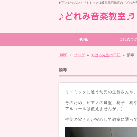
ピアノレッスン・リトミックは岐阜県羽島市の「どれみ
HOME
はじめて
HOME
»
ブログ
»
ちはる先生の日記
» 消毒
消毒
リトミックに通う幼児の生徒さんや
そのため、ピアノの鍵盤、椅子、机
アルコールは使えませんが。）
生徒の皆さんが安心して教室に通っ