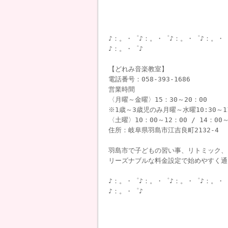
♪：。・゜♪：。・゜♪：。・゜♪：。・
♪：。・゜♪
【どれみ音楽教室】
電話番号：058-393-1686
営業時間
〈月曜～金曜〉15：30～20：00
※1歳～3歳児のみ月曜～水曜10:30～1
〈土曜〉10：00～12：00 / 14：00～
住所：岐阜県羽島市江吉良町2132-4
羽島市で子どもの習い事、リトミック、
リーズナブルな料金設定で始めやすく通
♪：。・゜♪：。・゜♪：。・゜♪：。・
♪：。・゜♪