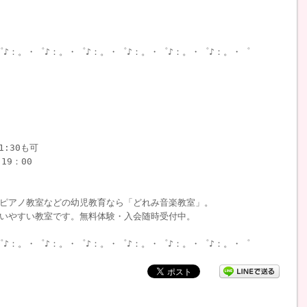
゜♪：。・゜♪：。・゜♪：。・゜♪：。・゜♪：。・゜♪：。・゜
1:30も可
19：00
ピアノ教室などの幼児教育なら「どれみ音楽教室」。
いやすい教室です。無料体験・入会随時受付中。
゜♪：。・゜♪：。・゜♪：。・゜♪：。・゜♪：。・゜♪：。・゜