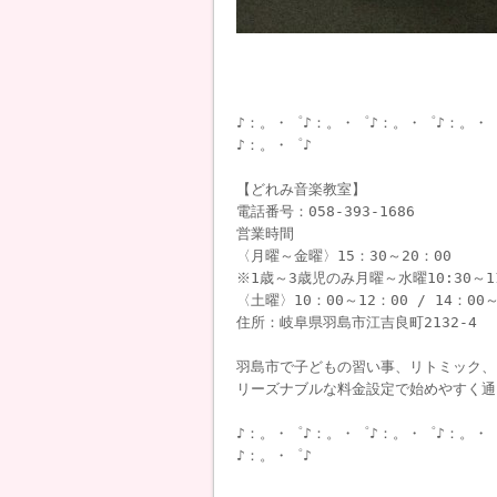
♪：。・゜♪：。・゜♪：。・゜♪：。・
♪：。・゜♪
【どれみ音楽教室】
電話番号：058-393-1686
営業時間
〈月曜～金曜〉15：30～20：00
※1歳～3歳児のみ月曜～水曜10:30～1
〈土曜〉10：00～12：00 / 14：00～
住所：岐阜県羽島市江吉良町2132-4
羽島市で子どもの習い事、リトミック、
リーズナブルな料金設定で始めやすく通
♪：。・゜♪：。・゜♪：。・゜♪：。・
♪：。・゜♪