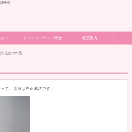
音楽教室」
の方へ
レッスンコース・料金
教室案内
花の先生の作品
あって。流派は専正池坊です。