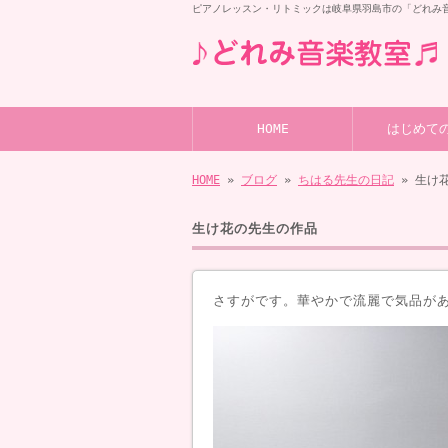
ピアノレッスン・リトミックは岐阜県羽島市の「どれみ
HOME
はじめて
HOME
»
ブログ
»
ちはる先生の日記
» 生け
生け花の先生の作品
さすがです。華やかで流麗で気品が