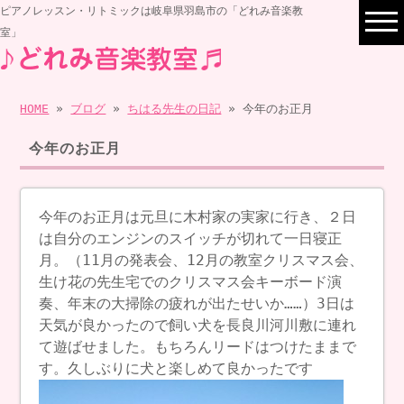
ピアノレッスン・リトミックは岐阜県羽島市の「どれみ音楽教
室」
HOME
»
ブログ
»
ちはる先生の日記
» 今年のお正月
今年のお正月
今年のお正月は元旦に木村家の実家に行き、２日
は自分のエンジンのスイッチが切れて一日寝正
月。（11月の発表会、12月の教室クリスマス会、
生け花の先生宅でのクリスマス会キーボード演
奏、年末の大掃除の疲れが出たせいか……）3日は
天気が良かったので飼い犬を長良川河川敷に連れ
て遊ばせました。もちろんリードはつけたままで
す。久しぶりに犬と楽しめて良かったです