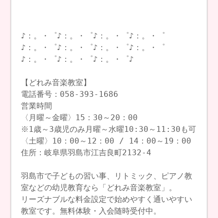
♪：。・゜♪：。・゜♪：。・゜♪：。・゜
♪：。・゜♪：。・゜♪：。・゜♪：。・゜
♪：。・゜♪：。・゜♪：。・゜♪
【どれみ音楽教室】
電話番号：058-393-1686
営業時間
〈月曜～金曜〉15：30～20：00
※1歳～3歳児のみ月曜～水曜10:30～11:30も可
〈土曜〉10：00～12：00 / 14：00～19：00
住所：岐阜県羽島市江吉良町2132-4
羽島市で子どもの習い事、リトミック、ピアノ教
室などの幼児教育なら「どれみ音楽教室」。
リーズナブルな料金設定で始めやすく通いやすい
教室です。無料体験・入会随時受付中。